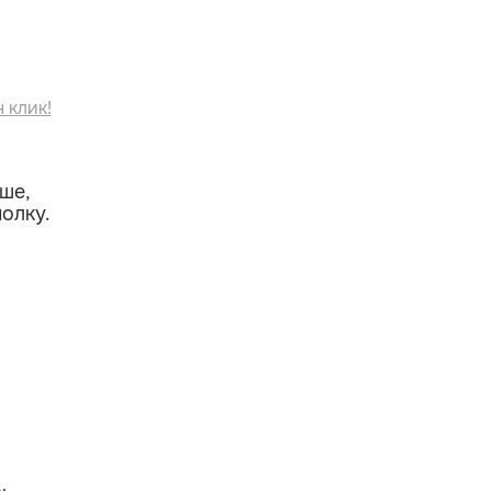
 клик!
ше,
олку.