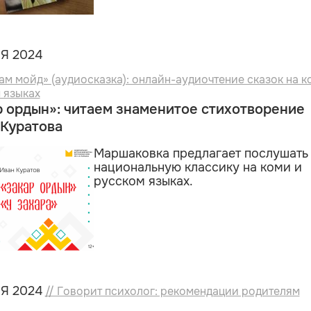
Я 2024
зам мойд» (аудиосказка): онлайн-аудиочтение сказок на к
 языках
р ордын»: читаем знаменитое стихотворение
 Куратова
Маршаковка предлагает послушать
национальную классику на коми и
русском языках.
Я 2024
// Говорит психолог: рекомендации родителям