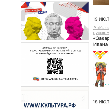
19 ИЮЛ
// «Кыв
русском
«Зака
Ивана
18 ИЮЛ