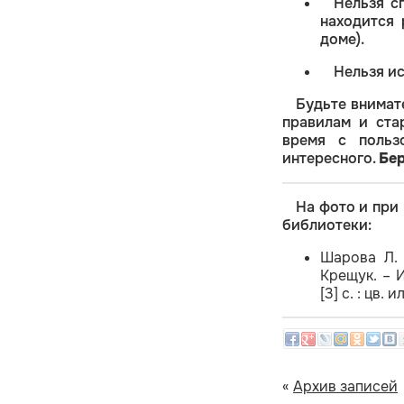
Нельзя сп
находится
доме).
Нельзя ис
Будьте внимат
правилам и ста
время с польз
интересного.
Бер
На фото и при
библиотеки:
Шарова Л. 
Крещук. – И
[3] с. : цв.
«
Архив записей