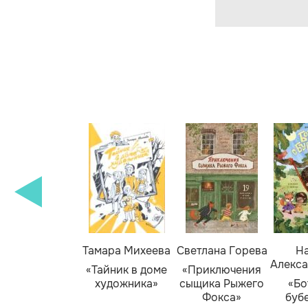
Тамара Михеева
Светлана Горева
На
Алекса
«Тайник в доме
«Приключения
художника»
сыщика Рыжего
«Бо
Фокса»
буб