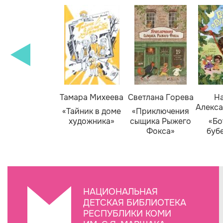
Тамара Михеева
Светлана Горева
На
Алекса
«Тайник в доме
«Приключения
художника»
сыщика Рыжего
«Бо
Фокса»
буб
НАЦИОНАЛЬНАЯ
ДЕТСКАЯ БИБЛИОТЕКА
РЕСПУБЛИКИ КОМИ