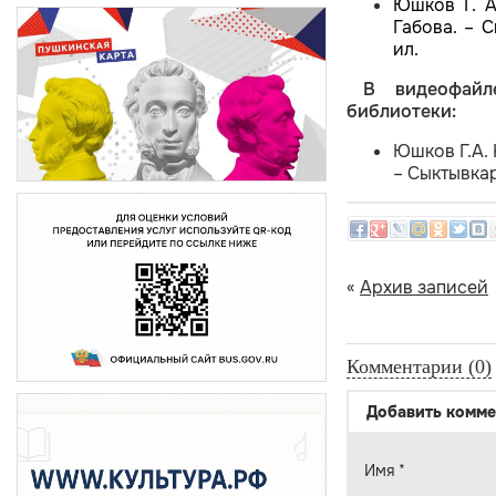
Юшков Г. А
Габова. – С
ил.
В видеофайл
библиотеки:
Юшков Г.А. 
– Сыктывкар
«
Архив записей
Комментарии (0)
Добавить комме
Имя
*