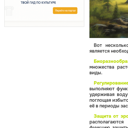
Вот нескольк
является необхо
Биоразнообра
множества раст
виды.
Регулирован
выполняют функ
удерживая воду
поглощая избыто
её в периоды зас
Защита от эр
располагаются
функцию защиты