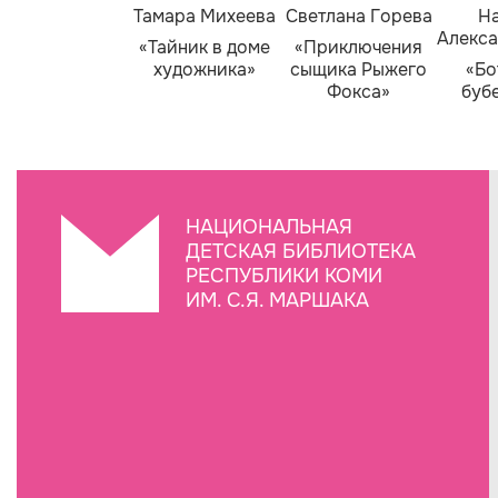
Тамара Михеева
Светлана Горева
На
Алекса
«Тайник в доме
«Приключения
художника»
сыщика Рыжего
«Бо
Фокса»
буб
НАЦИОНАЛЬНАЯ
ДЕТСКАЯ БИБЛИОТЕКА
РЕСПУБЛИКИ КОМИ
ИМ. С.Я. МАРШАКА
Создание сайта