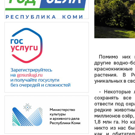
Братья наши меньшие: кого
День птиц
Вкусно, полезно, безопасно: Как
можно встретить в городе?
Как открывали Арктику
поддержать самого себя
День заповедников и
Облачные технологии: онлайн-
Как не срываться на родных?
национальных парков
безопасность
«Кывзам мойд»: коми народная
сказка «Кот и петух»
НЭБ.Дети – коллекция
оцифрованных материалов для
детей
День российской науки:
нескучная биология
Помимо них 
Неделя безопасного Рунета в
другие водно-б
Маршаковке
краснокнижные 
Арктика: в стране снега и льда
растения. В Р
уникальных в св
- Некоторые 
сохранять все
отвести под охр
редкие животны
миллионов озёр,
1,8 млн га. Но 
никто из нас бы
как и обитател