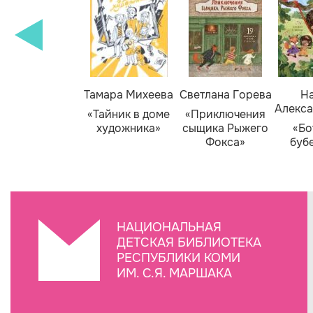
Тамара Михеева
Светлана Горева
На
Алекса
«Тайник в доме
«Приключения
художника»
сыщика Рыжего
«Бо
Фокса»
буб
НАЦИОНАЛЬНАЯ
ДЕТСКАЯ БИБЛИОТЕКА
РЕСПУБЛИКИ КОМИ
ИМ. С.Я. МАРШАКА