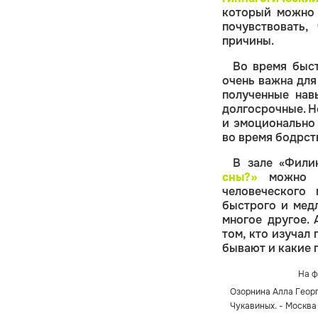
который можно 
почувствовать
причины.
Во время быст
очень важна для
полученные нав
долгосрочные. Н
и эмоционально 
во время бодрст
В зале «Фили
сны?»
можно по
человеческого
быстрого и медл
многое другое.
том, кто изучал
бывают и какие 
На ф
Озорнина Алла Георги
Чукавиных. - Москва : 