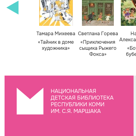
Тамара Михеева
Светлана Горева
На
Алекса
«Тайник в доме
«Приключения
художника»
сыщика Рыжего
«Бо
Фокса»
буб
НАЦИОНАЛЬНАЯ
ДЕТСКАЯ БИБЛИОТЕКА
РЕСПУБЛИКИ КОМИ
ИМ. С.Я. МАРШАКА
Создание сайта