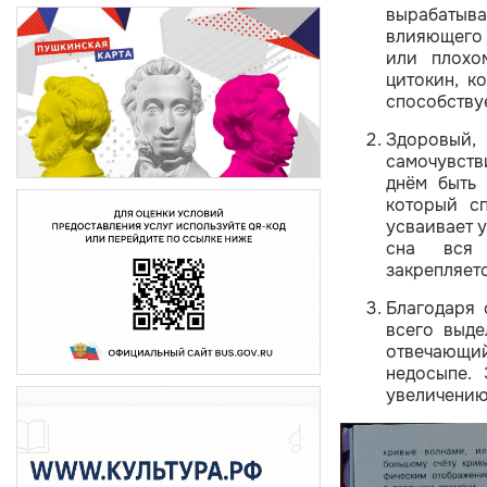
вырабатыв
влияющего 
или плохо
цитокин, к
способству
Здоровый, 
самочувств
днём быть 
который сп
усваивает у
сна вся 
закрепляетс
Благодаря 
всего выде
отвечающи
недосыпе.
увеличению