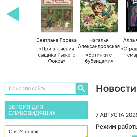
амара Михеева
Светлана Горева
Наталья
Алла
Александровская
Тайник в доме
«Приключения
«Стра
художника»
сыщика Рыжего
«Ботинки с
сма
Фокса»
бубенцами»
Новости
ВЕРСИЯ ДЛЯ
СЛАБОВИДЯЩИХ
7 АВГУСТА 202
Режим работ
С.Я. Маршак