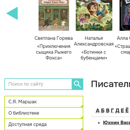
амара Михеева
Светлана Горева
Наталья
Алла
Александровская
Тайник в доме
«Приключения
«Стра
художника»
сыщика Рыжего
«Ботинки с
сма
Фокса»
бубенцами»
Писател
С.Я. Маршак
А
Б
В
Г
Д
Е
Ё
О библиотеке
Юхнин Вас
Доступная среда