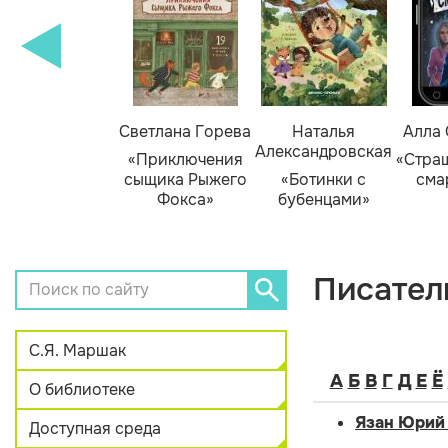
амара Михеева
Светлана Горева
Наталья
Алла
Александровская
Тайник в доме
«Приключения
«Стра
художника»
сыщика Рыжего
«Ботинки с
сма
Фокса»
бубенцами»
Писател
С.Я. Маршак
А
Б
В
Г
Д
Е
Ё
О библиотеке
Язан Юрий
Доступная среда