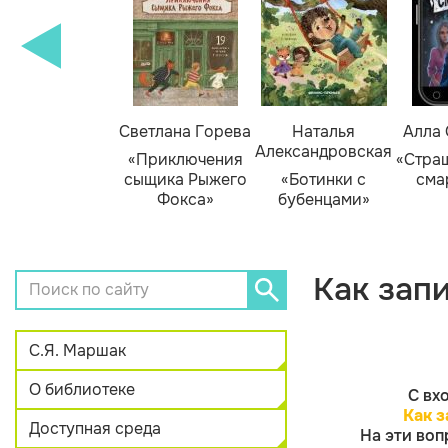
амара Михеева
Светлана Горева
Наталья
Алла
Александровская
Тайник в доме
«Приключения
«Стра
художника»
сыщика Рыжего
«Ботинки с
сма
Фокса»
бубенцами»
Как зап
С.Я. Маршак
О библиотеке
С вх
Как з
Доступная среда
На эти воп