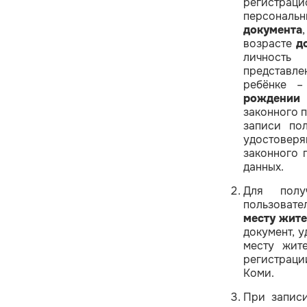
регистраци
персонал
документа
возрасте
д
личность
представле
ребёнке –
рождении 
законного 
записи по
удостоверя
законного 
данных.
Для полу
пользовате
месту жите
документ, 
месту жит
регистрац
Коми.
При запис