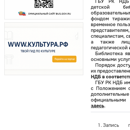
ГБУ РК НДБ 
детской биб
образовательн
фондом тиражи
временное польз
представителя
специалистам, с
а также лица
педагогической 
Библиотека я
основными услуг
Порядок досту
их предоставле
НДБ в соответст
ГБУ РК НДБ им
с Положением о
дополнительн
официальными 
здесь
.
Запись п