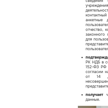
сведения 
учреждения
деятельнос
контактный
анкетные 
пользовате
отчество, 
законного 
для пользо
представи
пользовател
подтвержд
РК НДБ в с
152-ФЗ РФ 
согласии н
от 14 д
несоверше
представит
получает
чи
данные.