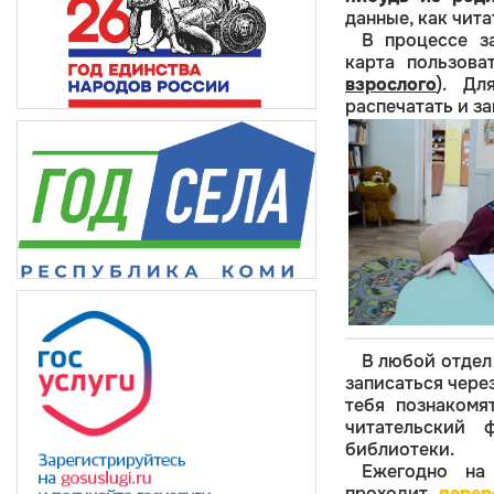
данные, как чит
В процессе з
карта пользова
взрослого
). Дл
распечатать и за
В любой отдел
записаться чере
тебя познакомя
читательский
библиотеки.
Ежегодно на
проходит
перер