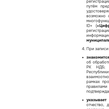
регистраци
путём пре
удостовер
возможно с
многофунк
ID» (
«Циф
регистра
информаци
муниципаль
При записи
знакомитс
об обработ
РК НДБ; 
Республ
взаимоотно
рамках про
правилами
подтвержда
указывает
отчество, 