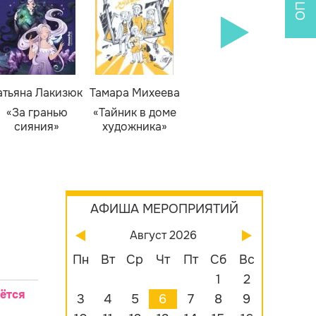
атьяна Лакизюк
Тамара Михеева
Светлана Горева
Н
Алекс
«За гранью
«Тайник в доме
«Приключения
сияния»
художника»
сыщика Рыжего
«Б
Фокса»
бу
АФИША МЕРОПРИЯТИЙ
Август 2026
Пн
Вт
Ср
Чт
Пт
Сб
Вс
1
2
аётся
3
4
5
6
7
8
9