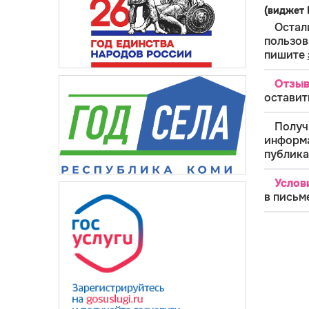
(виджет 
Остал
пользо
пишите
Отзыв
оставит
Полу
инфор
публика
Услов
в письм