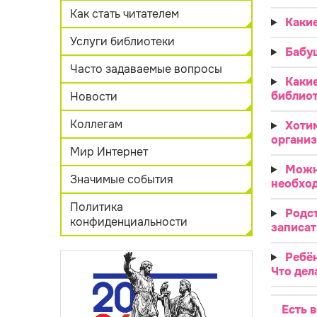
Как стать читателем
Каки
Услуги библиотеки
Бабуш
Часто задаваемые вопросы
Какие
библио
Новости
Коллегам
Хотим
организ
Мир Интернет
Можн
Значимые события
необход
Политика
Родст
конфиденциальности
записат
Ребён
Что дел
Есть 