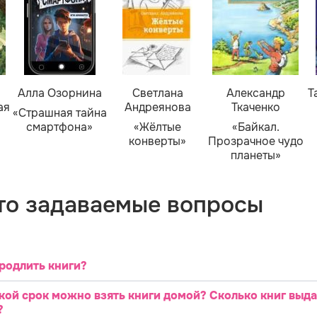
Алла Озорнина
Светлана
Александр
Т
ая
Андреянова
Ткаченко
«Страшная тайна
смартфона»
«Жёлтые
«Байкал.
конверты»
Прозрачное чудо
планеты»
то задаваемые вопросы
родлить книги?
кой срок можно взять книги домой? Сколько книг выд
?