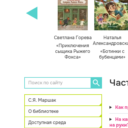
кизюк
Тамара Михеева
Светлана Горева
Наталья
Александровск
нью
«Тайник в доме
«Приключения
я»
художника»
сыщика Рыжего
«Ботинки с
Фокса»
бубенцами»
Час
С.Я. Маршак
Как п
О библиотеке
На ка
Доступная среда
на руки