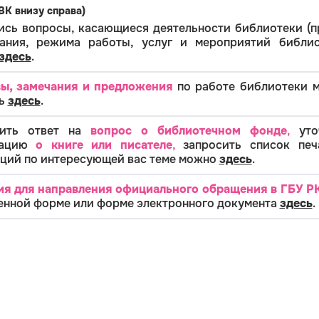
ВК внизу справа)
ись вопросы,
касающиеся деятельности библиотеки (п
вания, режима работы, услуг и мероприятий библио
здесь
.
ы, замечания и предложения
по работе библиотеки 
ь
здесь
.
чить ответ на
вопрос о библиотечном фонде
,
уто
мацию
о книге или писателе
,
запросить список печ
ций по интересующей вас теме можно
здесь
.
ия для направления официального обращения в ГБУ Р
енной форме или форме электронного документа
здесь
.