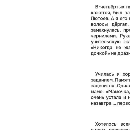
В-четвёртых-пя
кажется, был в
Лютоев. А я его
волосы дёргал,
замахнулась, п
чернилами. Рук
учительскую жа
«Никогда не жа
дочкой» не дразн
Училась я хо
заданием. Памят
зацепится. Одна
маме: «Мамочка,
очень устала и 
назавтра … перво
Хотелось все
писать рассказы