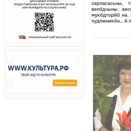
серпасасьны, 
велӧдчыны вес
мукӧдторйӧ на. 
худлжникӧн… А л