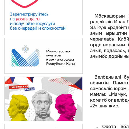
Мӧскашорын н
радейтліс Иван 
Эз куж «радейтн
ачым ырыштчи 
чернилаӧн. Киӧй
ордӧ норасьны. 
ачыд водзсась, 
ачымӧс дорйыны
Велӧдчывлі б
вӧчигӧн. Памет
самасьліс юрам.
мамлы: «Мамук, 
комитӧ ог велӧд»
«2» шняпкис.
… Окота вӧл