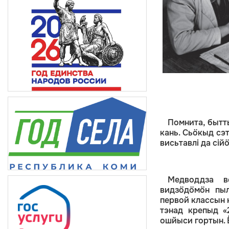
Помнита, бытт
кань. Сьӧкыд сэ
висьтавлі да сій
Медводдза в
видзӧдӧмӧн пыл
первой классын н
тэнад крепыд «2
ошйыси гортын. Ё