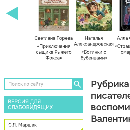
амара Михеева
Светлана Горева
Наталья
Алла
Александровская
Тайник в доме
«Приключения
«Стра
художника»
сыщика Рыжего
«Ботинки с
сма
Фокса»
бубенцами»
Рубрика
писателе
ВЕРСИЯ ДЛЯ
воспоми
СЛАБОВИДЯЩИХ
Валенти
С.Я. Маршак