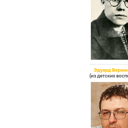
Эдуард Веркин
(из детских вос