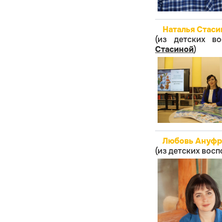
Наталья Стаси
(из детских в
Стасин
ой
)
Любовь Ануфри
(из детских вос