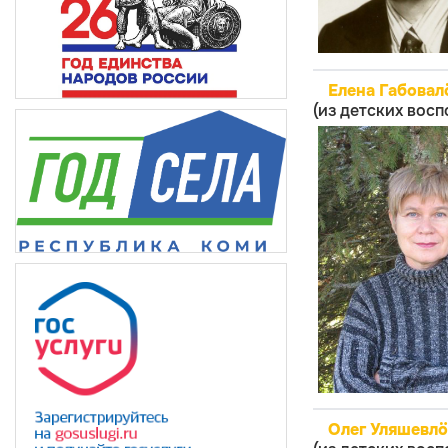
Елена Габовал
(из детских вос
Олег Уляшевл