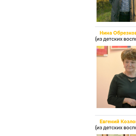
Нина Обрезко
(из детских вос
Евгений Козл
(из детских вос