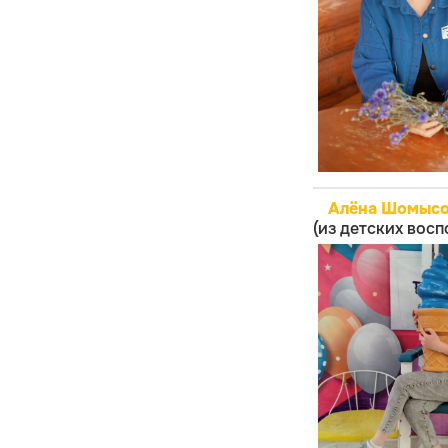
Алёна Шомысов
(из детских вос