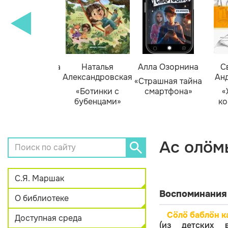
етлана Горева
Наталья
Алла Озорнина
Св
Александровская
Анд
Приключения
«Страшная тайна
ыщика Рыжего
«Ботинки с
смартфона»
«Ж
Фокса»
бубенцами»
ко
Ас олӧм
С.Я. Маршак
Воспоминания 
О библиотеке
Сӧлӧ баблӧн 
Доступная среда
(из детских 