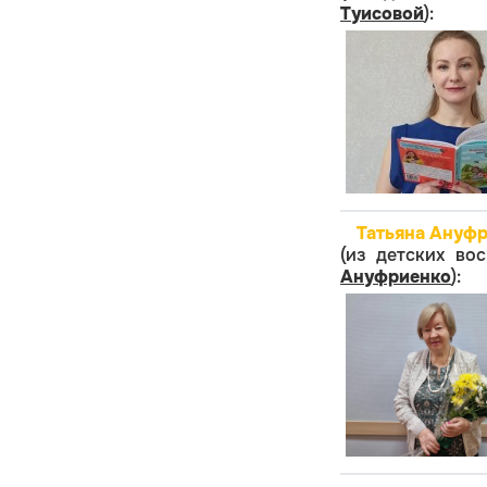
Туисовой
):
Татьяна Ануфр
(из детских во
Ануфриенко
):