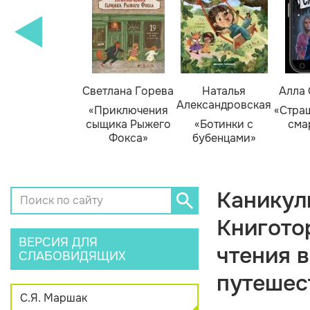
амара Михеева
Светлана Горева
Наталья
Алла
Александровская
Тайник в доме
«Приключения
«Стра
художника»
сыщика Рыжего
«Ботинки с
сма
Фокса»
бубенцами»
Каникул
Книгото
ВЕРСИЯ ДЛЯ
чтения 
СЛАБОВИДЯЩИХ
путешес
С.Я. Маршак