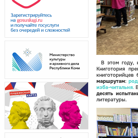
В этом году,
Книготория пр
книготорийцев 
маршрутам
:
род
изба-читальня
.
В
десять испытан
литературы.