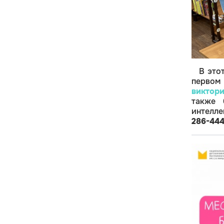
В это
первом
виктор
также 
интелле
286-444