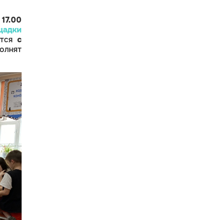
 17.00
щадки
ятся
с
олнят