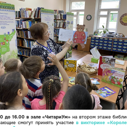
00 до 16.00
в зале «ЧитариУм»
на втором этаже библи
лающие смогут принять участие
в викторине
«Короле