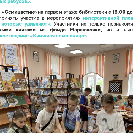
ых ребусов»
.
е «Семицветик»
на первом этаже библиотеки
с 15.00 до
принять участие в мероприятиях
интерактивной пло
, которые удивляют»
.
Участники не только познаком
ными книгами из фонда Маршаковки
, но и вып
кое задание
«Книжная помощница»
.