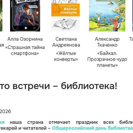
Алла Озорнина
Светлана
Александр
Т
ая
Андреянова
Ткаченко
«Страшная тайна
смартфона»
«Жёлтые
«Байкал.
конверты»
Прозрачное чудо
планеты»
то встречи – библиотека!
2026
ая
наша страна отмечает праздник всех библи
екарей и читателей –
Общероссийский день библиотек