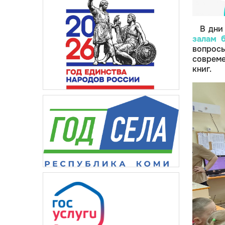
В дни
залам 
вопросы
совреме
книг.