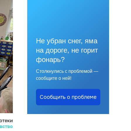
Не убран снег, яма
на дороге, не горит
фонарь?
Столкнулись с проблемой —
сообщите о ней!
Сообщить о проблеме
отеки
вство