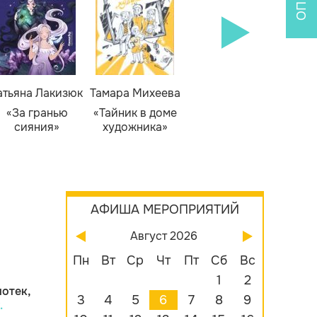
атьяна Лакизюк
Тамара Михеева
Светлана Горева
Н
Алекс
«За гранью
«Тайник в доме
«Приключения
сияния»
художника»
сыщика Рыжего
«Б
Фокса»
бу
АФИША МЕРОПРИЯТИЙ
Август 2026
Пн
Вт
Ср
Чт
Пт
Сб
Вс
1
2
отек,
3
4
5
6
7
8
9
.