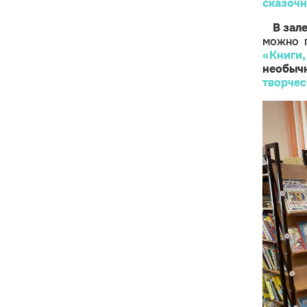
сказочн
В зал
можно 
«Книги
необыч
творчес