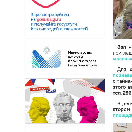
Зал «
пригла
маленьк
Для о
познава
о тайна
этого в
тел. 28
В ден
втором 
площад