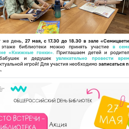
т же день,
27 мая, с 17.30 до 18.30
в зале «Семицвет
 этаже библиотеки можно принять участие
в сем
ине
«Книжные гонки»
.
Приглашаем детей и родител
бабушек и дедушек
увлекательно провести вре
ктуальной игрой! Для участия необходимо
записаться п
.