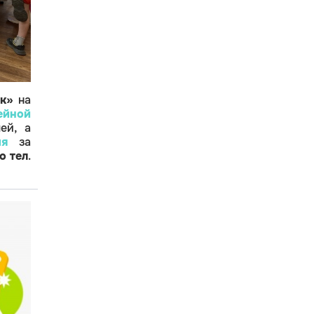
ик»
на
ейной
ей, а
мя
за
о тел
.