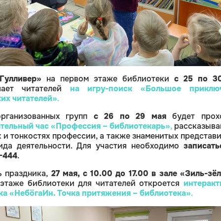
Гулливер»
на первом этаже библиотеки
с 25 по 3
шает читателей
на игру-поиск
«Большое приклю
их читателей»
.
рганизованных групп
с 26 по 29 мая
будет прох
тельный час
«Профессия – библиотекарь»
,
рассказыв
х и тонкостях профессии, а также знаменитых представ
ида деятельности. Для участия необходимо
записать
6-444
.
ь праздника,
27 мая, с 10.00 до 17.00
в зале «Зиль-зё
этаже библиотеки для читателей откроется
интеракт
ка
«НебöгаИн. Точка притяжения – библиотека»
.