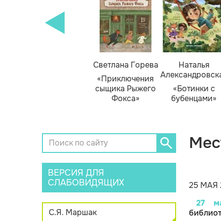
кизюк
Тамара Михеева
Светлана Горева
Наталья
Александровск
нью
«Тайник в доме
«Приключения
я»
художника»
сыщика Рыжего
«Ботинки с
Фокса»
бубенцами»
Мес
ВЕРСИЯ ДЛЯ
СЛАБОВИДЯЩИХ
25 МАЯ 
27 м
С.Я. Маршак
библиот