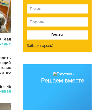
0 мая
чение
Забыли пароль?
одить
ающий
ителях
ся по
Решаем вместе
ль»
на
ивная