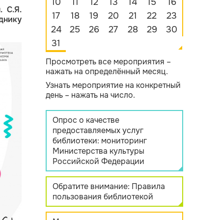
10
11
12
13
14
15
16
 С.Я.
17
18
19
20
21
22
23
днику
24
25
26
27
28
29
30
31
Просмотреть все мероприятия –
нажать на определённый месяц.
Узнать мероприятие на конкретный
день – нажать на число.
Опрос о качестве
предоставляемых услуг
библиотеки: мониторинг
Министерства культуры
Российской Федерации
Обратите внимание: Правила
пользования библиотекой