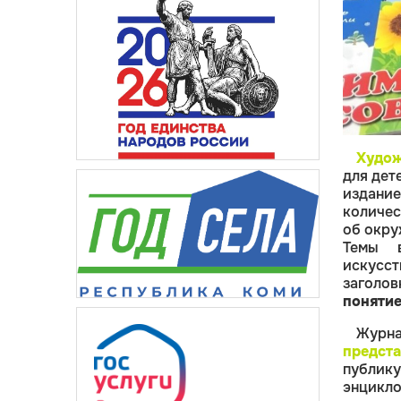
Худож
для дет
издани
количес
об окр
Темы в
искусс
заголо
поняти
Журн
предст
публик
энцикл