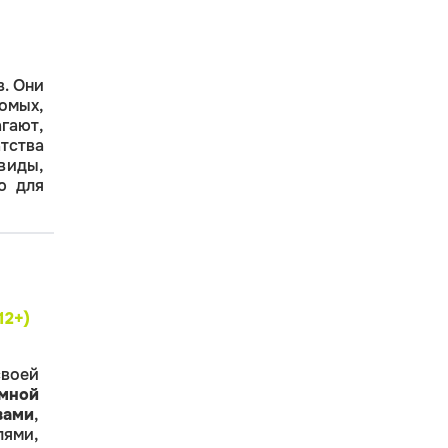
. Они
омых,
агают,
тства
 виды,
ю для
12+
)
воей
мной
вами
,
лями,