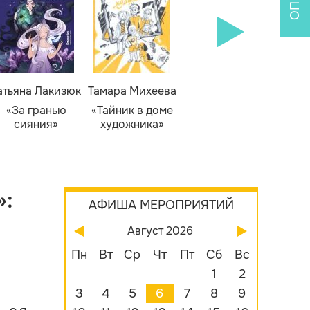
атьяна Лакизюк
Тамара Михеева
Светлана Горева
Н
Алекс
«За гранью
«Тайник в доме
«Приключения
сияния»
художника»
сыщика Рыжего
«Б
Фокса»
бу
»:
АФИША МЕРОПРИЯТИЙ
Август 2026
Пн
Вт
Ср
Чт
Пт
Сб
Вс
1
2
3
4
5
6
7
8
9