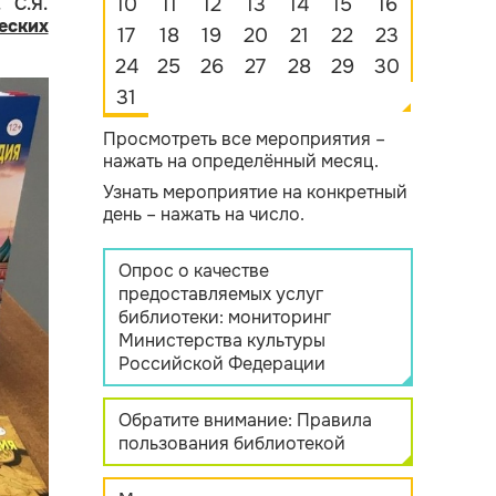
 С.Я.
10
11
12
13
14
15
16
еских
17
18
19
20
21
22
23
24
25
26
27
28
29
30
31
Просмотреть все мероприятия –
нажать на определённый месяц.
Узнать мероприятие на конкретный
день – нажать на число.
Опрос о качестве
предоставляемых услуг
библиотеки: мониторинг
Министерства культуры
Российской Федерации
Обратите внимание: Правила
пользования библиотекой