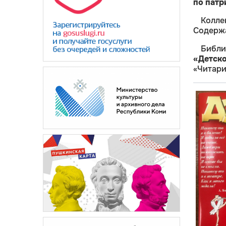
по патр
Колле
Содержа
Библ
«Детск
«Читари