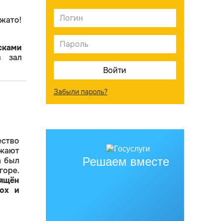
жато!
сками
 зал
Забыли пароль?
ество
ажают
Решаем вместе
а был
горе.
ящён
ох и