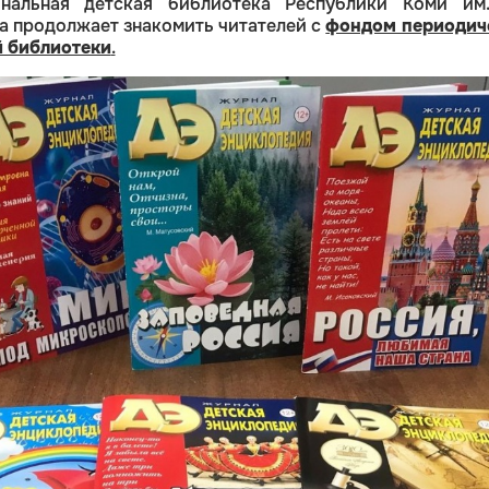
нальная детская библиотека Республики Коми им.
 продолжает знакомить читателей с
фондом периодич
 библиотеки
.