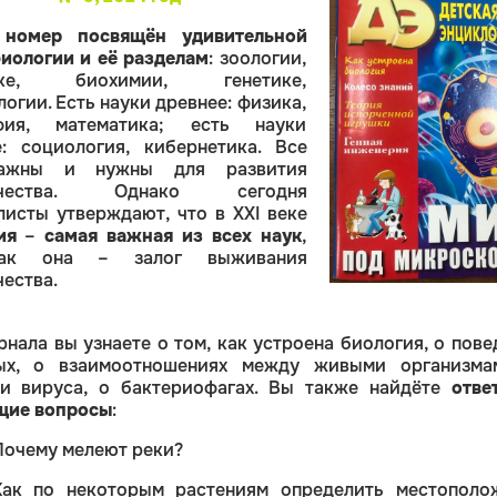
т
номер посвящён удивительной
биологии и её разделам
: зоологии,
ике, биохимии, генетике,
огии. Есть науки древнее: физика,
афия, математика; есть науки
: социология, кибернетика. Все
ажны и нужны для развития
ечества. Однако сегодня
листы утверждают, что в XXI веке
ия
–
самая важная из всех наук
,
ак она – залог выживания
ества.
рнала вы узнаете о том, как устроена биология, о пов
ых, о взаимоотношениях между живыми организма
ии вируса, о бактериофагах. Вы также найдёте
отве
щие вопросы
:
Почему мелеют реки?
Как по некоторым растениям определить местополо