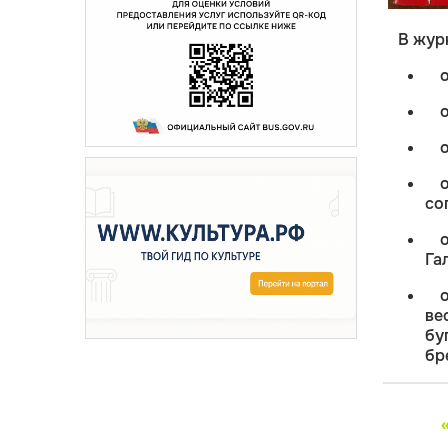
В жур
о
со
Га
ве
бу
бр