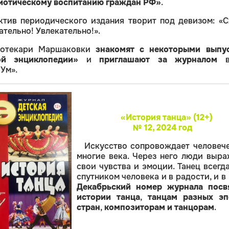
иотическому воспитанию граждан РФ»
.
ктив периодического издания творит под девизом: «С
тельно! Увлекательно!».
иотекари Маршаковки
знакомят с некоторыми выпу
ой энциклопедии»
и
приглашают за журналом
в
Ум».
«История танца» (
12+)
№ 12
,
2024 год
Искусство сопровождает человеч
многие века. Через него люди выр
свои чувства и эмоции. Танец всегд
спутником человека и в радости, и в 
Декабрьский номер журнала посв
истории танца
,
танцам разных эп
стран
,
композиторам и танцорам
.