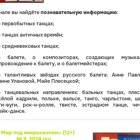
нале вы найдёте
познавательную информацию
:
о первобытных танцах;
 танцах античных времён;
о средневековых танцах;
о балете, о композиторах, создающих музыка
провождение к балету, и о балетмейстерах;
о талантливых звёздах русского балета: Анне Павл
лине Улановой, Майе Плесецкой;
о танцевальных направлениях: бальных танцах, пляс
сёлой кадрили, польке, вальсе, танго, чарльстоне, ш
ги-вуги, рок-н-ролле, твисте, эстрадном танце, чеч
ейк-дансе.
«Мир под микроскопом» (
12+
)
№ 9
,
2024 год