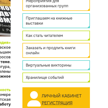
Мероприятия для
организованных групп
Приглашаем на книжные
выставки
Как стать читателем
едия»
ческое
Заказать и продлить книги
льшим
онлайн
росов
 теме
.
Виртуальные викторины
тура,
елены
ажное
Хранилище событий
ность
омере
ЛИЧНЫЙ КАБИНЕТ
тская
РЕГИСТРАЦИЯ
аботу