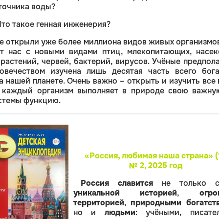
точника воды?
Что такое генная инженерия?
е открыли уже более миллиона видов живых организмов
т нас с новыми видами птиц, млекопитающих, насек
 растений, червей, бактерий, вирусов. Учёные предпол
овечеством изучена лишь десятая часть всего бога
а нашей планете. Очень важно – открыть и изучить все
к каждый организм выполняет в природе свою важну
стемы функцию.
«Россия, любимая наша страна» (
№ 2
,
2025 год
Россия славится
не только с
уникальной историей
,
огро
территорией
,
природными богатст
но и
людьми
: учёными, писате