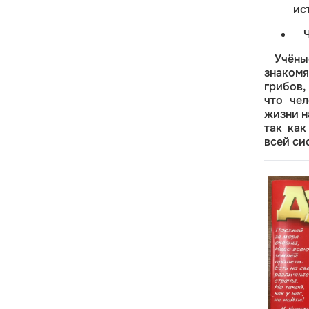
ис
Учёны
знакомя
грибов,
что чел
жизни н
так ка
всей си