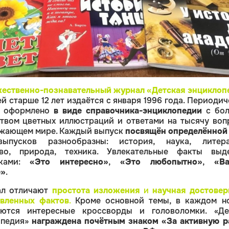
ественно-познавательный журнал «Детская энциклоп
ей старше 12 лет издаётся с января 1996 года. Периоди
е оформлено
в виде справочника-энциклопедии
с бо
твом цветных иллюстраций и ответами на тысячу воп
ужающем мире. Каждый выпуск
посвящён определённой
ыпусков разнообразны: история, наука, литера
тво, природа, техника. Увлекательные факты выд
вками:
«Это интересно»
,
«Это любопытно»
,
«В
е»
.
ал отличают
простота изложения
и
научная достовер
авленных фактов
.
Кроме основной темы, в каждом н
уются интересные кроссворды и головоломки. «Де
опедия»
награждена почётным знаком «За активную р