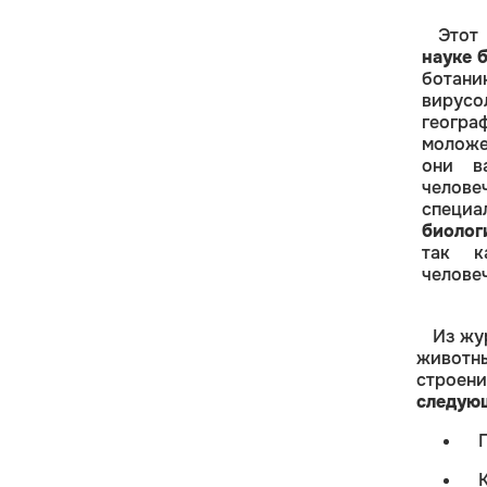
Это
науке 
ботан
вирусол
геогр
моложе
они в
челов
специа
биолог
так к
человеч
Из жу
животн
строен
следую