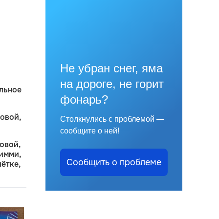
Не убран снег, яма
на дороге, не горит
льное
фонарь?
овой,
Столкнулись с проблемой —
сообщите о ней!
овой,
имми,
Сообщить о проблеме
ётке,