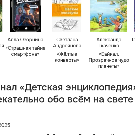
Алла Озорнина
Светлана
Александр
Т
ая
Андреянова
Ткаченко
«Страшная тайна
смартфона»
«Жёлтые
«Байкал.
конверты»
Прозрачное чудо
планеты»
нал «Детская энциклопедия
екательно обо всём на свете
2025