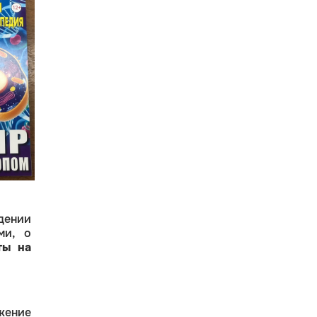
едении
ми, о
ты на
жение