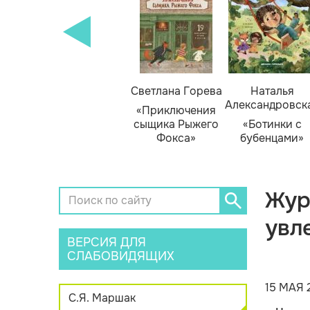
кизюк
Тамара Михеева
Светлана Горева
Наталья
Александровск
нью
«Тайник в доме
«Приключения
я»
художника»
сыщика Рыжего
«Ботинки с
Фокса»
бубенцами»
Жур
увл
ВЕРСИЯ ДЛЯ
СЛАБОВИДЯЩИХ
15 МАЯ 
С.Я. Маршак