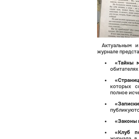
Актуальным и
журнале предст
«Тайны 
обитателях
«Страни
которых с
полное исч
«Записки
публикуютс
«Законы 
«Клуб п
журнала, в