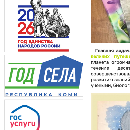
Главная зада
великих путеш
планета огромн
течение дес
совершенствов
развитию знаний
учёными, биолог