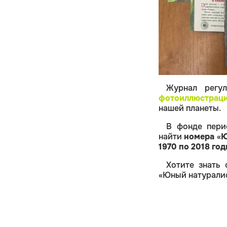
Журнал регу
фотоиллюстрац
нашей планеты.
В фонде пери
найти
номера
«
Ю
1970 по 2018 го
Хотите знать
«Юный натуралис