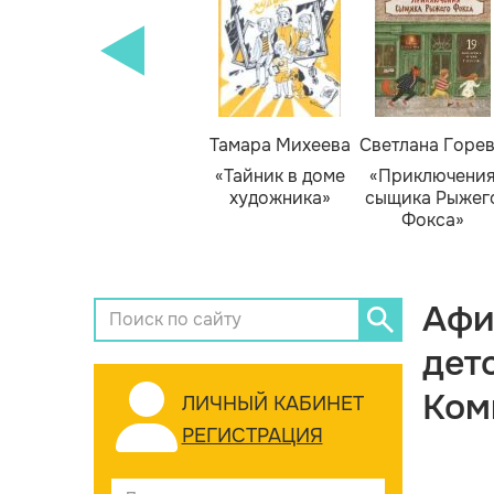
Тамара Михеева
Светлана Горе
«Тайник в доме
«Приключени
художника»
сыщика Рыжег
Фокса»
Афи
дет
Ком
ЛИЧНЫЙ КАБИНЕТ
РЕГИСТРАЦИЯ