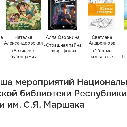
ва
Наталья
Алла Озорнина
Светлана
Александровская
Андреянова
я
«Страшная тайна
о
«Ботинки с
смартфона»
«Жёлтые
бубенцами»
конверты»
П
ша мероприятий Националь
ской библиотеки Республики
и им. С.Я. Маршака