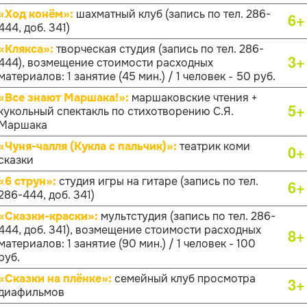
«Ход конём»:
шахматный клуб (запись по тел. 286-
6+
444, доб. 341)
«Клякса»:
творческая студия (запись по тел. 286-
3+
444), возмещение стоимости расходных
материалов: 1 занятие (45 мин.) / 1 человек - 50 руб.
«Все знают Маршака!»:
маршаковские чтения +
5+
кукольный спектакль по стихотворению С.Я.
Маршака
«Чуня-чалля (Кукла с пальчик)»:
театрик коми
0+
сказки
«6 струн»:
студия игры на гитаре (запись по тел.
6+
286-444, доб. 341)
«Сказки-краски»:
мультстудия (запись по тел. 286-
444, доб. 341), возмещение стоимости расходных
8+
материалов: 1 занятие (90 мин.) / 1 человек - 100
руб.
«Сказки на плёнке»:
семейный клуб просмотра
3+
диафильмов