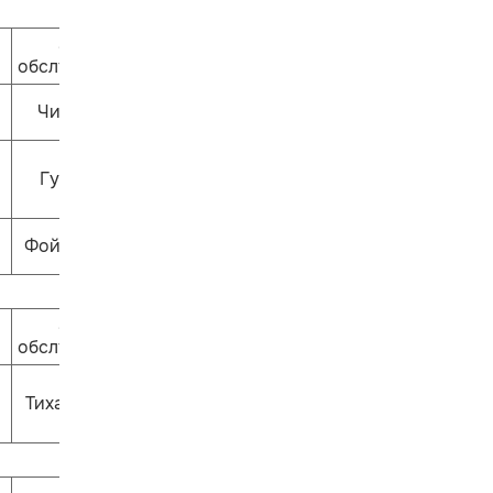
Залы
обслуживания
ЧитариУм
Гулливер
Фойе 1 этажа
Залы
обслуживания
Тихая сказка