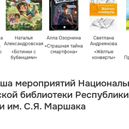
ва
Наталья
Алла Озорнина
Светлана
Александровская
Андреянова
я
«Страшная тайна
о
«Ботинки с
смартфона»
«Жёлтые
бубенцами»
конверты»
П
ша мероприятий Националь
ской библиотеки Республики
и им. С.Я. Маршака