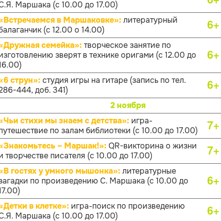
С.Я. Маршака (с 10.00 до 17.00)
«Встречаемся в Маршаковке»:
литературный
6+
балаганчик (с 12.00 о 14.00)
«Дружная семейка»:
творческое занятие по
6+
изготовлению зверят в технике оригами (с 12.00 до
16.00)
«6 струн»:
студия игры на гитаре (запись по тел.
6+
286-444, доб. 341)
2 ноября
«Чьи стихи мы знаем с детства»:
игра-
7+
путешествие по залам библиотеки (с 10.00 до 17.00)
«Знакомьтесь – Маршак!»:
QR-викторина о жизни
7+
и творчестве писателя (с 10.00 до 17.00)
«В гостях у умного мышонка»:
литературные
6+
загадки по произведению С. Маршака (с 10.00 до
17.00)
«Детки в клетке»:
игра-поиск по произведению
6+
С.Я. Маршака (с 10.00 до 17.00)