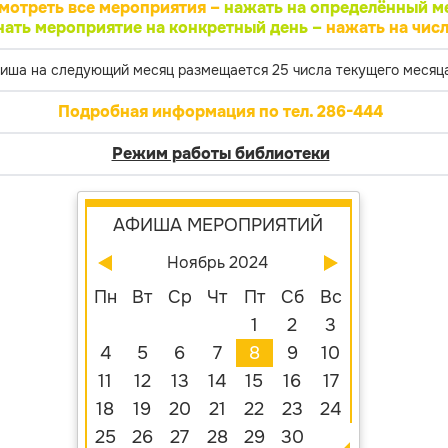
мотреть все мероприятия –
нажать на определённый м
нать мероприятие на конкретный день –
нажать на числ
иша на следующий месяц размещается 25 числа текущего месяца
Подробная информация по тел. 286-444
Режим работы библиотеки
АФИША МЕРОПРИЯТИЙ
Ноябрь 2024
Пн
Вт
Ср
Чт
Пт
Сб
Вс
1
2
3
4
5
6
7
8
9
10
11
12
13
14
15
16
17
18
19
20
21
22
23
24
25
26
27
28
29
30