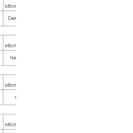
Залы
обслуживания
Семицветик
Залы
обслуживания
ЧитариУм
Залы
обслуживания
Ошпи
Залы
обслуживания