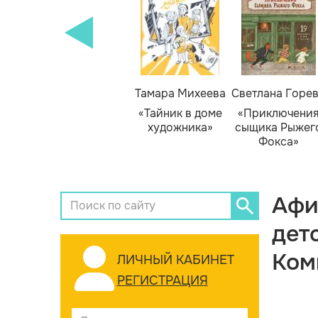
Тамара Михеева
Светлана Горе
«Тайник в доме
«Приключени
художника»
сыщика Рыжег
Фокса»
Афи
дет
Ком
ЛИЧНЫЙ КАБИНЕТ
РЕГИСТРАЦИЯ