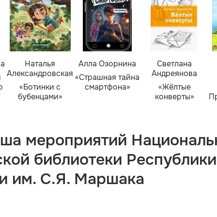
ва
Наталья
Алла Озорнина
Светлана
Александровская
Андреянова
я
«Страшная тайна
о
«Ботинки с
смартфона»
«Жёлтые
бубенцами»
конверты»
П
ша мероприятий Националь
ской библиотеки Республики
и им. С.Я. Маршака