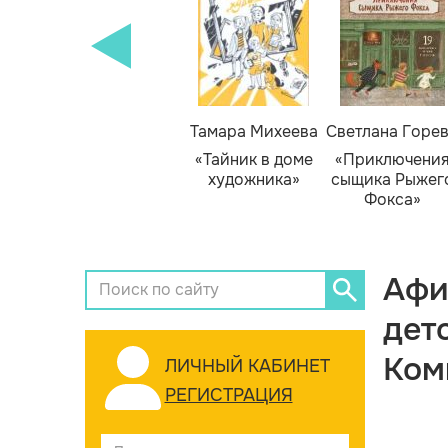
Тамара Михеева
Светлана Горе
«Тайник в доме
«Приключени
художника»
сыщика Рыжег
Фокса»
Афи
дет
Ком
ЛИЧНЫЙ КАБИНЕТ
РЕГИСТРАЦИЯ