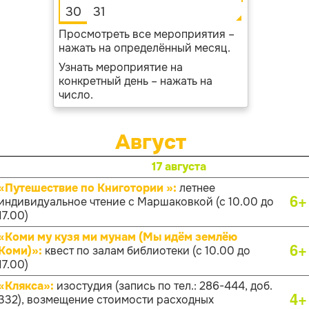
30
31
Просмотреть все мероприятия –
нажать на определённый месяц.
Узнать мероприятие на
конкретный день – нажать на
число.
Август
17 августа
«Путешествие по Книготории »:
летнее
6+
индивидуальное чтение с Маршаковкой (с 10.00 до
17.00)
«Коми му кузя ми мунам (Мы идём землёю
6+
Коми)»:
квест по залам библиотеки (с 10.00 до
17.00)
«Клякса»:
изостудия (запись по тел.: 286-444, доб.
4+
332), возмещение стоимости расходных