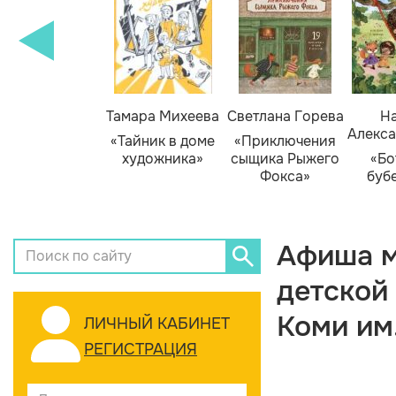
Тамара Михеева
Светлана Горева
На
Алекса
«Тайник в доме
«Приключения
художника»
сыщика Рыжего
«Бо
Фокса»
буб
Афиша м
детской
Коми им
ЛИЧНЫЙ КАБИНЕТ
РЕГИСТРАЦИЯ