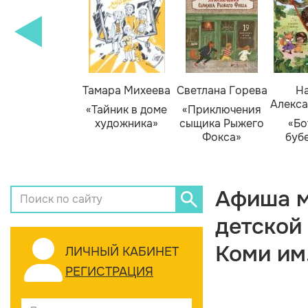
Тамара Михеева
Светлана Горева
На
Алекса
«Тайник в доме
«Приключения
художника»
сыщика Рыжего
«Бо
Фокса»
буб
Афиша м
детской
Коми им
ЛИЧНЫЙ КАБИНЕТ
РЕГИСТРАЦИЯ