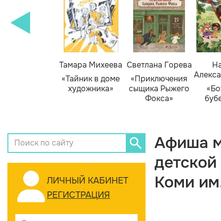
Тамара Михеева
Светлана Горева
На
Алекса
«Тайник в доме
«Приключения
художника»
сыщика Рыжего
«Бо
Фокса»
буб
Афиша м
детской
Коми им
ЛИЧНЫЙ КАБИНЕТ
РЕГИСТРАЦИЯ