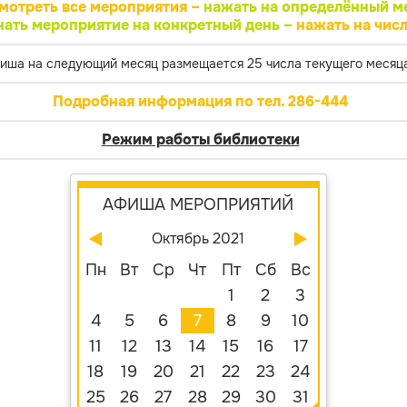
мотреть все мероприятия –
нажать на определённый м
нать мероприятие на конкретный день –
нажать на числ
иша на следующий месяц размещается 25 числа текущего месяца
Подробная информация по тел. 286-444
Режим работы библиотеки
АФИША МЕРОПРИЯТИЙ
Октябрь 2021
Пн
Вт
Ср
Чт
Пт
Сб
Вс
1
2
3
4
5
6
7
8
9
10
11
12
13
14
15
16
17
18
19
20
21
22
23
24
25
26
27
28
29
30
31