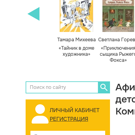
Тамара Михеева
Светлана Горе
«Тайник в доме
«Приключени
художника»
сыщика Рыжег
Фокса»
Афи
дет
Ком
ЛИЧНЫЙ КАБИНЕТ
РЕГИСТРАЦИЯ