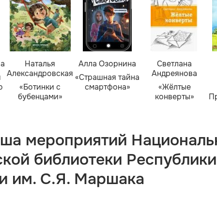
ва
Наталья
Алла Озорнина
Светлана
Александровская
Андреянова
я
«Страшная тайна
о
«Ботинки с
смартфона»
«Жёлтые
бубенцами»
конверты»
П
ша мероприятий Националь
ской библиотеки Республики
и им. С.Я. Маршака