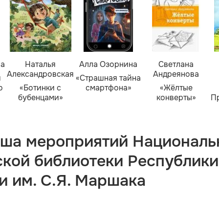
ва
Наталья
Алла Озорнина
Светлана
Александровская
Андреянова
я
«Страшная тайна
о
«Ботинки с
смартфона»
«Жёлтые
бубенцами»
конверты»
П
ша мероприятий Националь
ской библиотеки Республики
и им. С.Я. Маршака