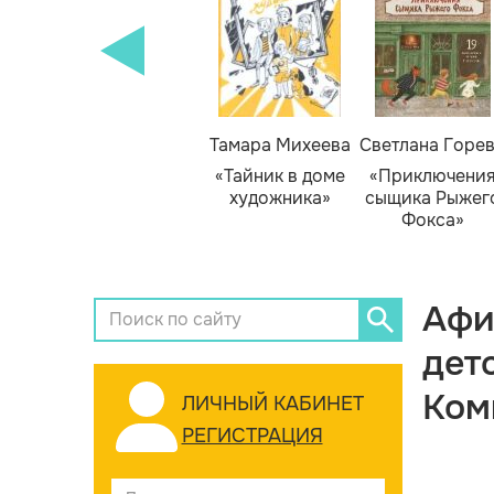
Тамара Михеева
Светлана Горе
«Тайник в доме
«Приключени
художника»
сыщика Рыжег
Фокса»
Афи
дет
Ком
ЛИЧНЫЙ КАБИНЕТ
РЕГИСТРАЦИЯ