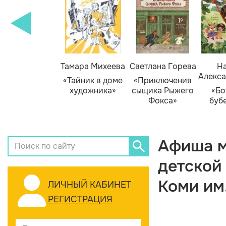
Тамара Михеева
Светлана Горева
На
Алекса
«Тайник в доме
«Приключения
художника»
сыщика Рыжего
«Бо
Фокса»
буб
Афиша м
детской
Коми им
ЛИЧНЫЙ КАБИНЕТ
РЕГИСТРАЦИЯ