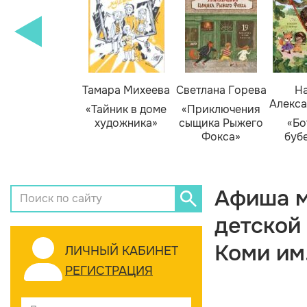
Тамара Михеева
Светлана Горева
На
Алекса
«Тайник в доме
«Приключения
художника»
сыщика Рыжего
«Бо
Фокса»
буб
Афиша м
детской
Коми им
ЛИЧНЫЙ КАБИНЕТ
РЕГИСТРАЦИЯ