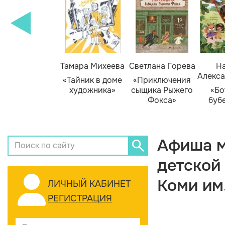
Тамара Михеева
Светлана Горева
На
Алекса
«Тайник в доме
«Приключения
художника»
сыщика Рыжего
«Бо
Фокса»
буб
Афиша м
детской
Коми им
ЛИЧНЫЙ КАБИНЕТ
РЕГИСТРАЦИЯ