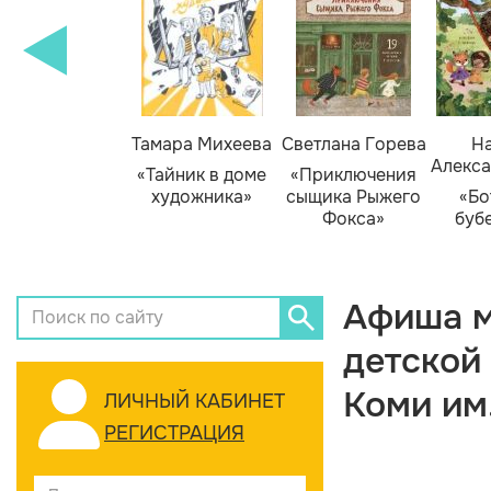
Тамара Михеева
Светлана Горева
На
Алекса
«Тайник в доме
«Приключения
художника»
сыщика Рыжего
«Бо
Фокса»
буб
Афиша м
детской
Коми им
ЛИЧНЫЙ КАБИНЕТ
РЕГИСТРАЦИЯ