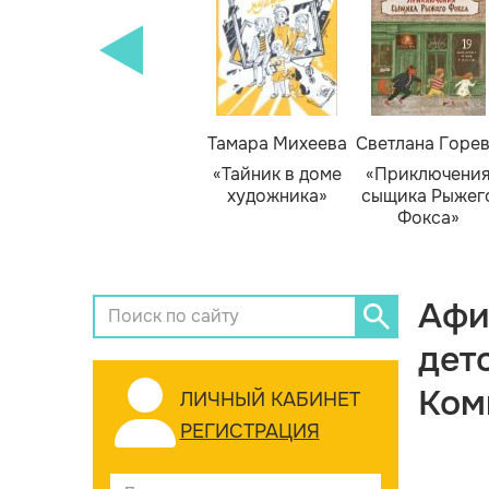
Тамара Михеева
Светлана Горе
«Тайник в доме
«Приключени
художника»
сыщика Рыжег
Фокса»
Афи
дет
Ком
ЛИЧНЫЙ КАБИНЕТ
РЕГИСТРАЦИЯ