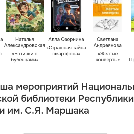
ва
Наталья
Алла Озорнина
Светлана
Александровская
Андреянова
я
«Страшная тайна
о
«Ботинки с
смартфона»
«Жёлтые
бубенцами»
конверты»
П
ша мероприятий Националь
ской библиотеки Республики
и им. С.Я. Маршака