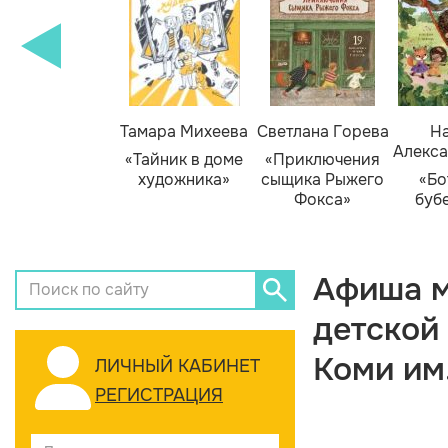
Тамара Михеева
Светлана Горева
На
Алекса
«Тайник в доме
«Приключения
художника»
сыщика Рыжего
«Бо
Фокса»
буб
Афиша м
детской
Коми им
ЛИЧНЫЙ КАБИНЕТ
РЕГИСТРАЦИЯ