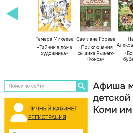
Тамара Михеева
Светлана Горева
На
Алекса
«Тайник в доме
«Приключения
художника»
сыщика Рыжего
«Бо
Фокса»
буб
Афиша м
детской
Коми им
ЛИЧНЫЙ КАБИНЕТ
РЕГИСТРАЦИЯ