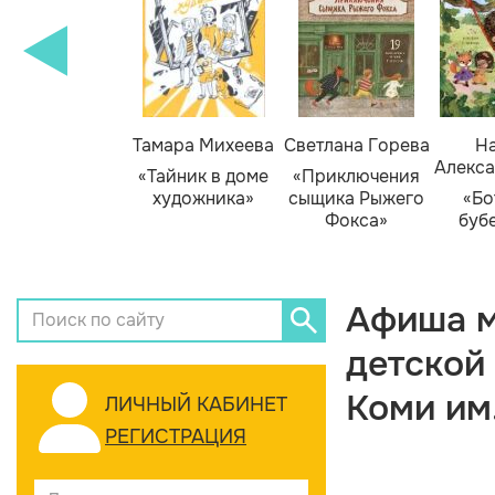
Тамара Михеева
Светлана Горева
На
Алекса
«Тайник в доме
«Приключения
художника»
сыщика Рыжего
«Бо
Фокса»
буб
Афиша м
детской
Коми им
ЛИЧНЫЙ КАБИНЕТ
РЕГИСТРАЦИЯ