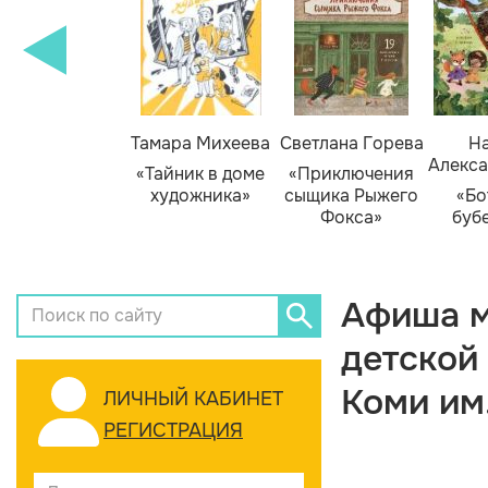
Тамара Михеева
Светлана Горева
На
Алекса
«Тайник в доме
«Приключения
художника»
сыщика Рыжего
«Бо
Фокса»
буб
Афиша м
детской
Коми им
ЛИЧНЫЙ КАБИНЕТ
РЕГИСТРАЦИЯ