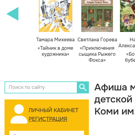
Тамара Михеева
Светлана Горева
На
Алекса
«Тайник в доме
«Приключения
художника»
сыщика Рыжего
«Бо
Фокса»
буб
Афиша м
детской
Коми им
ЛИЧНЫЙ КАБИНЕТ
РЕГИСТРАЦИЯ