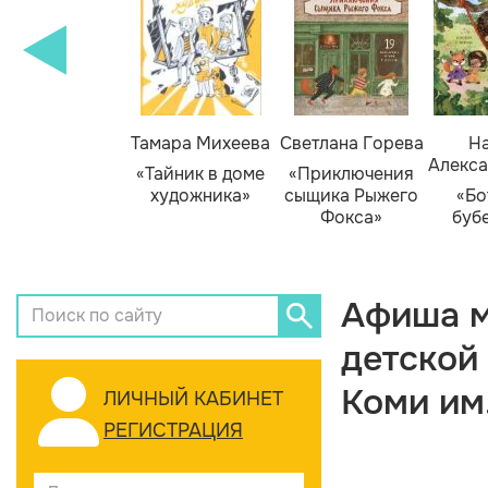
Тамара Михеева
Светлана Горева
На
Алекса
«Тайник в доме
«Приключения
художника»
сыщика Рыжего
«Бо
Фокса»
буб
Афиша м
детской
Коми им
ЛИЧНЫЙ КАБИНЕТ
РЕГИСТРАЦИЯ