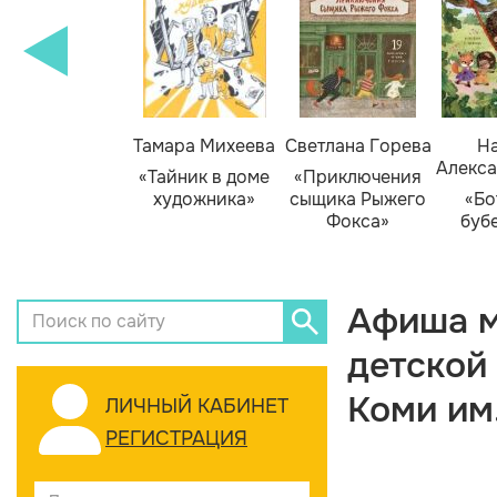
Тамара Михеева
Светлана Горева
На
Алекса
«Тайник в доме
«Приключения
художника»
сыщика Рыжего
«Бо
Фокса»
буб
Афиша м
детской
Коми им
ЛИЧНЫЙ КАБИНЕТ
РЕГИСТРАЦИЯ