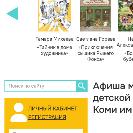
Тамара Михеева
Светлана Горева
На
Алекса
«Тайник в доме
«Приключения
художника»
сыщика Рыжего
«Бо
Фокса»
буб
Афиша м
детской
Коми им
ЛИЧНЫЙ КАБИНЕТ
РЕГИСТРАЦИЯ