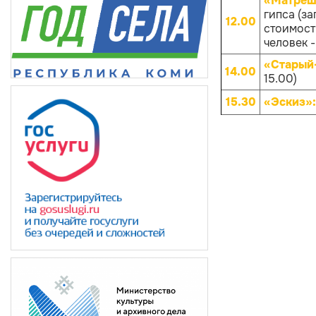
«Матрёш
гипса (за
12.00
стоимости
человек -
«Старый
14.00
15.00)
15.30
«Эскиз»