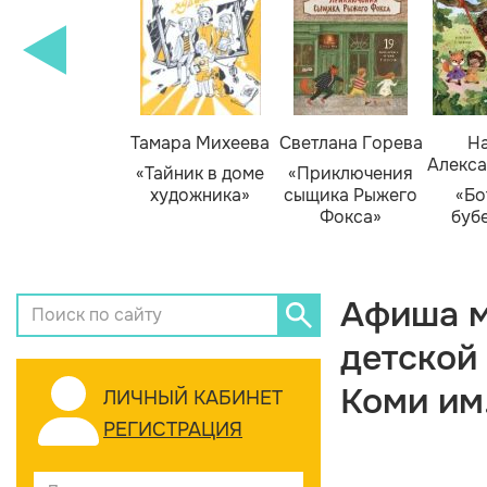
Тамара Михеева
Светлана Горева
На
Алекса
«Тайник в доме
«Приключения
художника»
сыщика Рыжего
«Бо
Фокса»
буб
Афиша м
детской
Коми им
ЛИЧНЫЙ КАБИНЕТ
РЕГИСТРАЦИЯ