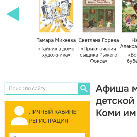
Тамара Михеева
Светлана Горева
На
Алекса
«Тайник в доме
«Приключения
художника»
сыщика Рыжего
«Бо
Фокса»
буб
Афиша м
детской
Коми им
ЛИЧНЫЙ КАБИНЕТ
РЕГИСТРАЦИЯ