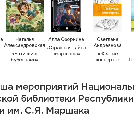
ва
Наталья
Алла Озорнина
Светлана
Александровская
Андреянова
я
«Страшная тайна
о
«Ботинки с
смартфона»
«Жёлтые
бубенцами»
конверты»
П
ша мероприятий Националь
ской библиотеки Республики
и им. С.Я. Маршака