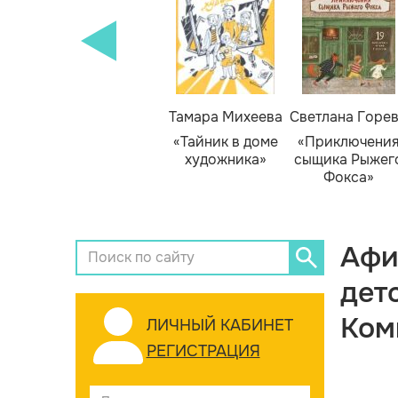
Тамара Михеева
Светлана Горе
«Тайник в доме
«Приключени
художника»
сыщика Рыжег
Фокса»
Афи
дет
Ком
ЛИЧНЫЙ КАБИНЕТ
РЕГИСТРАЦИЯ