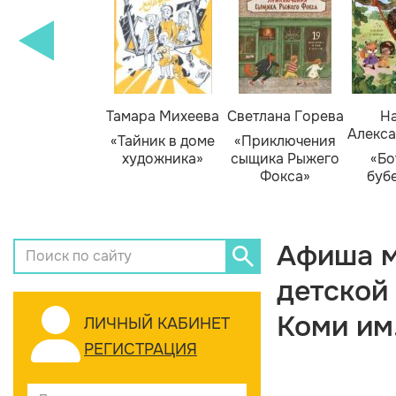
Тамара Михеева
Светлана Горева
На
Алекса
«Тайник в доме
«Приключения
художника»
сыщика Рыжего
«Бо
Фокса»
буб
Афиша м
детской
Коми им
ЛИЧНЫЙ КАБИНЕТ
РЕГИСТРАЦИЯ