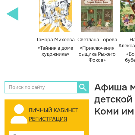
Тамара Михеева
Светлана Горева
На
Алекса
«Тайник в доме
«Приключения
художника»
сыщика Рыжего
«Бо
Фокса»
буб
Афиша м
детской
Коми им
ЛИЧНЫЙ КАБИНЕТ
РЕГИСТРАЦИЯ