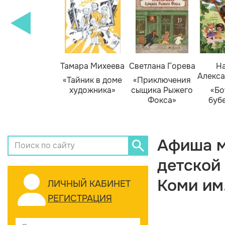
Тамара Михеева
Светлана Горева
На
Алекса
«Тайник в доме
«Приключения
художника»
сыщика Рыжего
«Бо
Фокса»
буб
Афиша м
детской
Коми им
ЛИЧНЫЙ КАБИНЕТ
РЕГИСТРАЦИЯ