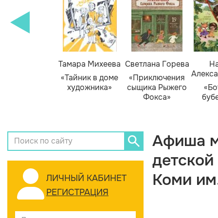
Тамара Михеева
Светлана Горева
На
Алекса
«Тайник в доме
«Приключения
художника»
сыщика Рыжего
«Бо
Фокса»
буб
Афиша м
детской
Коми им
ЛИЧНЫЙ КАБИНЕТ
РЕГИСТРАЦИЯ