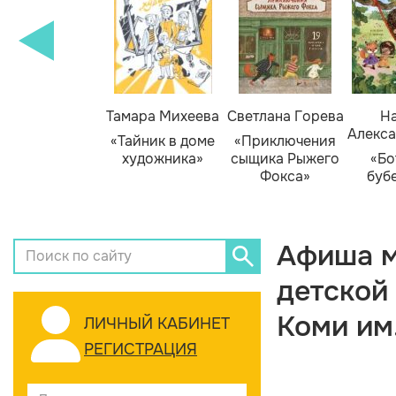
Тамара Михеева
Светлана Горева
На
Алекса
«Тайник в доме
«Приключения
художника»
сыщика Рыжего
«Бо
Фокса»
буб
Афиша м
детской
Коми им
ЛИЧНЫЙ КАБИНЕТ
РЕГИСТРАЦИЯ