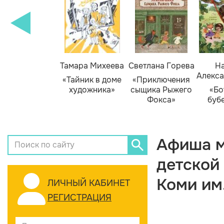
Тамара Михеева
Светлана Горева
На
Алекса
«Тайник в доме
«Приключения
художника»
сыщика Рыжего
«Бо
Фокса»
буб
Афиша м
детской
Коми им
ЛИЧНЫЙ КАБИНЕТ
РЕГИСТРАЦИЯ