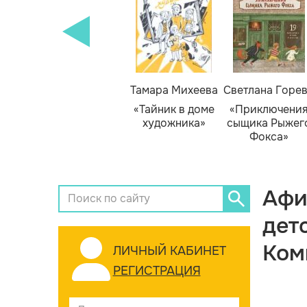
Тамара Михеева
Светлана Горе
«Тайник в доме
«Приключени
художника»
сыщика Рыжег
Фокса»
Афи
дет
Ком
ЛИЧНЫЙ КАБИНЕТ
РЕГИСТРАЦИЯ