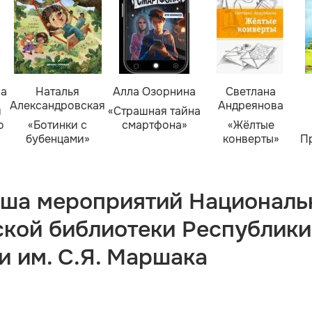
ва
Наталья
Алла Озорнина
Светлана
Александровская
Андреянова
я
«Страшная тайна
о
«Ботинки с
смартфона»
«Жёлтые
бубенцами»
конверты»
П
ша мероприятий Националь
ской библиотеки Республики
и им. С.Я. Маршака