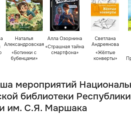
ва
Наталья
Алла Озорнина
Светлана
Александровская
Андреянова
я
«Страшная тайна
о
«Ботинки с
смартфона»
«Жёлтые
бубенцами»
конверты»
П
ша мероприятий Националь
ской библиотеки Республики
и им. С.Я. Маршака