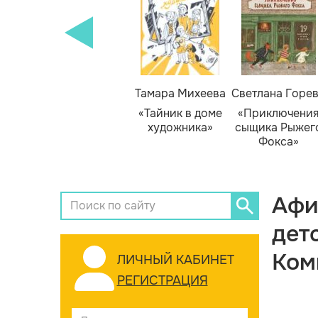
Тамара Михеева
Светлана Горе
«Тайник в доме
«Приключени
художника»
сыщика Рыжег
Фокса»
Афи
дет
Ком
ЛИЧНЫЙ КАБИНЕТ
РЕГИСТРАЦИЯ