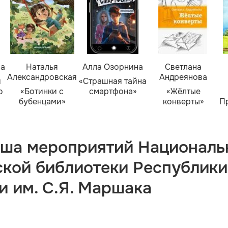
ва
Наталья
Алла Озорнина
Светлана
Александровская
Андреянова
я
«Страшная тайна
о
«Ботинки с
смартфона»
«Жёлтые
бубенцами»
конверты»
П
ша мероприятий Националь
ской библиотеки Республики
и им. С.Я. Маршака