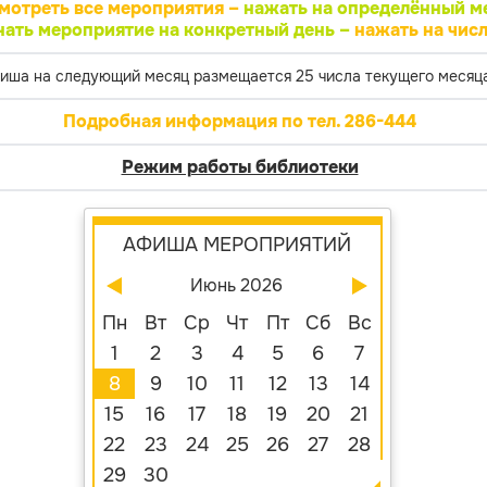
мотреть все мероприятия –
нажать на определённый м
нать мероприятие на конкретный день –
нажать на числ
иша на следующий месяц размещается 25 числа текущего месяца
Подробная информация по тел. 286-444
Режим работы библиотеки
АФИША МЕРОПРИЯТИЙ
Июнь 2026
Пн
Вт
Ср
Чт
Пт
Сб
Вс
1
2
3
4
5
6
7
8
9
10
11
12
13
14
15
16
17
18
19
20
21
22
23
24
25
26
27
28
29
30