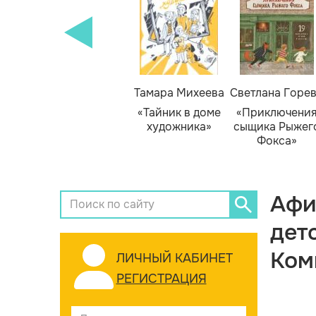
Тамара Михеева
Светлана Горе
«Тайник в доме
«Приключени
художника»
сыщика Рыжег
Фокса»
Афи
дет
Ком
ЛИЧНЫЙ КАБИНЕТ
РЕГИСТРАЦИЯ